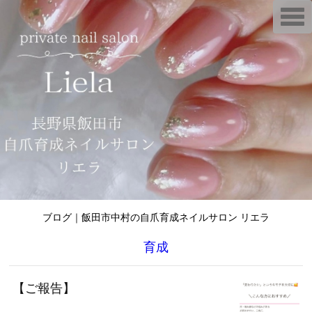
T
o
g
g
l
e
n
a
v
i
g
a
t
i
o
n
ブログ｜飯田市中村の自爪育成ネイルサロン リエラ
育成
【ご報告】